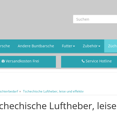
arsche
Andere Buntbarsche
Futter
Zubehör
Züch
Versandkosten Frei
Service Hotline
Zubehör ab 50,- €
+ 49 (0) 2159 7107
üchterbedarf
Tschechische Luftheber, leise und effektiv
chechische Luftheber, leise