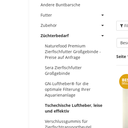
Andere Buntbarsche
Futter
Zubehör
Fi
Züchterbedarf
Bes
Naturefood Premium
Zierfischfutter Großgebinde -
Seite 
Preise auf Anfrage
Sera Zierfischfutter
Großgebinde
GN-Luftheber® für die
optimale Filterung Ihrer
Aquarienanlage
Tschechische Luftheber, leise
und effektiv
Verschlussgummis für
Zierfischtransportbeutel