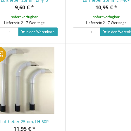
Luftheber 20mm, LH-J40
Luftheber 25mm,LH-40P
9,60 €
*
10,95 €
*
sofort verfügbar
sofort verfügbar
Lieferzeit: 2 - 7 Werktage
Lieferzeit: 2 - 7 Werktage
In den Warenkorb
In den Warenk
Luftheber 25mm, LH-60P
11,95 €
*