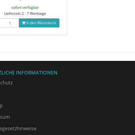
sofort verfügbar
Lieferzeit: 2 - 7 Werktage
In den Warenkorb
ZLICHE INFORMATIONEN
chutz
p
ssum
iegesetzhinweise