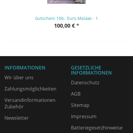
Gutschein 100,- Euro Malawi - 1
100,00 €
*
INFORMATIONEN
GESETZLICHE
INFORMATIONEN
Wir über uns
Datenschutz
Zahlungsmöglichkeiten
AGB
Versandinformationen
Sitemap
Zubehör
Impressum
Newsletter
Batteriegesetzhinweise