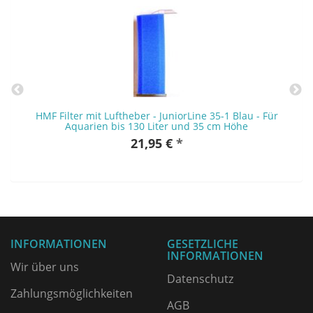
HMF Filter mit Luftheber - JuniorLine 35-1 Blau - Für
Aquarien bis 130 Liter und 35 cm Höhe
21,95 €
*
INFORMATIONEN
GESETZLICHE
INFORMATIONEN
Wir über uns
Datenschutz
Zahlungsmöglichkeiten
AGB