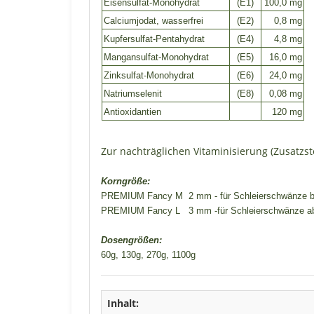
Eisensulfat-Monohydrat
(E1)
100,0 mg
Calciumjodat, wasserfrei
(E2)
0,8 mg
Kupfersulfat-Pentahydrat
(E4)
4,8 mg
Mangansulfat-Monohydrat
(E5)
16,0 mg
Zinksulfat-Monohydrat
(E6)
24,0 mg
Natriumselenit
(E8)
0,08 mg
Antioxidantien
120 mg
Zur nachträglichen Vitaminisierung (Zusatzst
Korngröße:
PREMIUM Fancy M 2 mm - für Schleierschwänze b
PREMIUM Fancy L 3 mm -für Schleierschwänze a
Dosengrößen:
60g, 130g, 270g, 1100g
Inhalt: