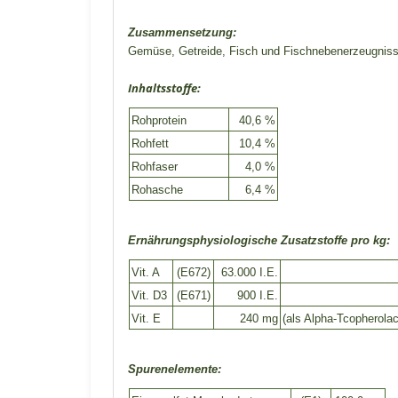
Zusammensetzung:
Gemüse, Getreide, Fisch und Fischnebenerzeugnisse,
Inhaltsstoffe:
Rohprotein
40,6 %
Rohfett
10,4 %
Rohfaser
4,0 %
Rohasche
6,4 %
Ernährungsphysiologische Zusatzstoffe pro kg:
Vit. A
(E672)
63.000 I.E.
Vit. D3
(E671)
900 I.E.
Vit. E
240 mg
(als Alpha-Tcopherolac
Spurenelemente: