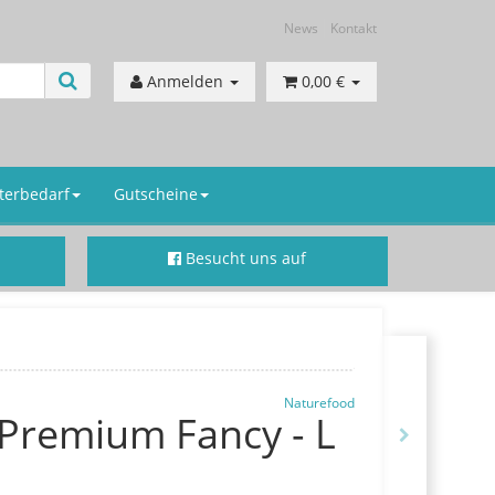
News
Kontakt
Anmelden
0,00 €
terbedarf
Gutscheine
Besucht uns auf
Facebook
Naturefood
Premium Fancy - L