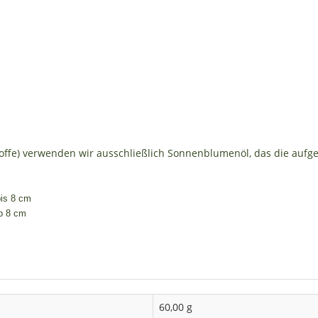
offe) verwenden wir ausschließlich Sonnenblumenöl, das die aufgel
is 8 cm
b 8 cm
60,00 g