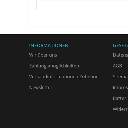
INFORMATIONEN
GESET
Wir über uns
Datens
Zahlungsmöglichkeiten
AGB
Versandinformationen Zubehör
Sitema
Newsletter
Impre
Batter
Widerr