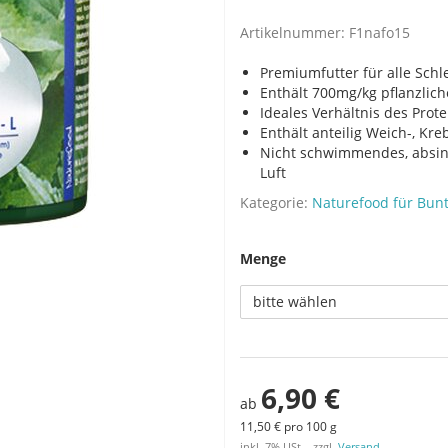
Artikelnummer:
F1nafo15
Premiumfutter für alle Sch
Enthält 700mg/kg pflanzlich
Ideales Verhältnis des Prot
Enthält anteilig Weich-, Kre
Nicht schwimmendes, absink
Luft
Kategorie:
Naturefood für Bunt
Menge
bitte wählen
6,90 €
ab
11,50 € pro 100 g
inkl. 7% USt. , zzgl.
Versand