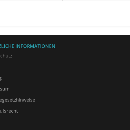
ZLICHE INFORMATIONEN
chutz
p
ssum
iegesetzhinweise
ufsrecht