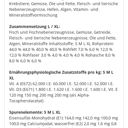
Krebstiere, Gemüse, Öle und Fette, Fleisch- und tierische
Nebenerzeugnisse, Hefen, Algen, Vitamin- und
Mineralstoffvormischung
Zusammensetzung L / XL:
Fisch und Fischnebenerzeugnisse, Gemüse, Getreide,
Fleisch- und tierische Nebenerzeugnisse, Öle und Fette,
Algen, Mineralstoffe Inhaltsstoffe: S M L XL Rohprotein
44,0 % 44,0 % 40,0 % 40,0 % Rohfett 7,0 % 6,0 % 12,0 %
12,0 % Rohfaser 3,0 % 4,0 % 4,0 % 4,0 % Rohasche 8,0 %
8,0 % 6,0 % 6,0 %
Ernährungsphysiologische Zusatzstoffe pro kg: S M L
XL
Vit. A (E672) 62.000 I.E. 60.000 I.E. 52.000 I.E. 52.000 I.E.
Vit. D3 (E671) 1.800 I.E. 1.620 I.E. 1.600 I.E. 1.600 I.E. Vit. E
120 mg 150 mg 200 mg 200 mg (als Alpha-
Tocopherolacetat)
Spurenelemente: S M L XL
Eisensulfat-Monohydrat (E1) 164,0 mg 142,0 mg 100,0 mg
100,0 mg Calciumjodat, wasserfrei (E2) 2,0 mg 1,6 mg 0,8