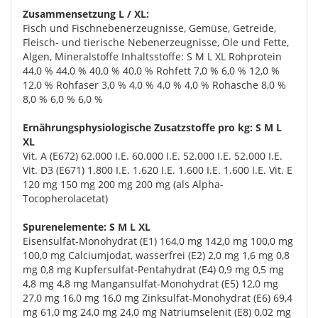
Zusammensetzung L / XL:
Fisch und Fischnebenerzeugnisse, Gemüse, Getreide,
Fleisch- und tierische Nebenerzeugnisse, Öle und Fette,
Algen, Mineralstoffe Inhaltsstoffe: S M L XL Rohprotein
44,0 % 44,0 % 40,0 % 40,0 % Rohfett 7,0 % 6,0 % 12,0 %
12,0 % Rohfaser 3,0 % 4,0 % 4,0 % 4,0 % Rohasche 8,0 %
8,0 % 6,0 % 6,0 %
Ernährungsphysiologische Zusatzstoffe pro kg: S M L
XL
Vit. A (E672) 62.000 I.E. 60.000 I.E. 52.000 I.E. 52.000 I.E.
Vit. D3 (E671) 1.800 I.E. 1.620 I.E. 1.600 I.E. 1.600 I.E. Vit. E
120 mg 150 mg 200 mg 200 mg (als Alpha-
Tocopherolacetat)
Spurenelemente: S M L XL
Eisensulfat-Monohydrat (E1) 164,0 mg 142,0 mg 100,0 mg
100,0 mg Calciumjodat, wasserfrei (E2) 2,0 mg 1,6 mg 0,8
mg 0,8 mg Kupfersulfat-Pentahydrat (E4) 0,9 mg 0,5 mg
4,8 mg 4,8 mg Mangansulfat-Monohydrat (E5) 12,0 mg
27,0 mg 16,0 mg 16,0 mg Zinksulfat-Monohydrat (E6) 69,4
mg 61,0 mg 24,0 mg 24,0 mg Natriumselenit (E8) 0,02 mg