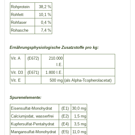
Rohprotein
38,2 %
Rohfett
10,1 %
Rohfaser
0,4 %
Rohasche
7,4 %
Ernährungsphysiologische Zusatzstoffe pro kg:
Vit. A
(E672)
210.000
I.E.
Vit. D3
(E671)
1.800 I.E.
Vit. E
500 mg
(als Alpha-Tcopherolacetat)
Spurenelemente:
Eisensulfat-Monohydrat
(E1)
30,0 mg
Calciumjodat, wasserfrei
(E2)
1,5 mg
Kupfersulfat-Pentahydrat
(E4)
3,5 mg
Mangansulfat-Monohydrat
(E5)
11,0 mg