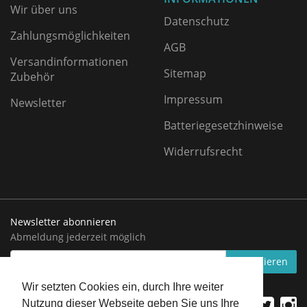
Wir über uns
Datenschutz
Zahlungsmöglichkeiten
AGB
Versandinformationen
Sitemap
Zubehör
Impressum
Newsletter
Batteriegesetzhinweise
Widerrufsrecht
Newsletter abonnieren
Abmeldung jederzeit möglich
EMAIL-
abonnieren
ADRESSE
Wir setzten Cookies ein, durch Ihre weiter
Nutzung dieser Webseite geben Sie uns Ihre