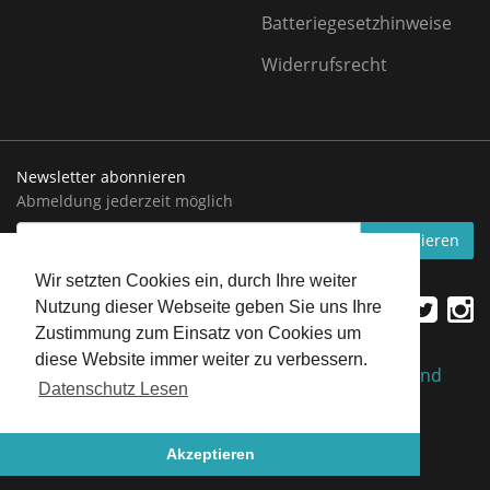
Batteriegesetzhinweise
Widerrufsrecht
Newsletter abonnieren
Abmeldung jederzeit möglich
EMAIL-
abonnieren
ADRESSE
Wir setzten Cookies ein, durch Ihre weiter
Nutzung dieser Webseite geben Sie uns Ihre
Zustimmung zum Einsatz von Cookies um
diese Website immer weiter zu verbessern.
*
Alle Preise inkl. gesetzlicher USt., zzgl.
Versand
Datenschutz Lesen
Aqua-Treff.eu
Akzeptieren
JTL-Shop
| Design by ©
WAM