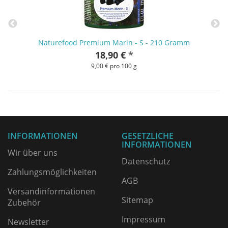
Naturefood Premium Marin - S - 210 Gramm
18,90 €
*
9,00 € pro 100 g
INFORMATIONEN
GESETZLICHE
INFORMATIONEN
Wir über uns
Datenschutz
Zahlungsmöglichkeiten
AGB
Versandinformationen
Sitemap
Zubehör
Impressum
Newsletter