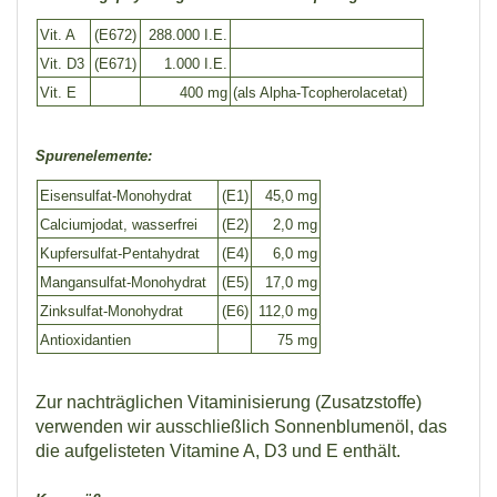
Vit. A
(E672)
288.000 I.E.
Vit. D3
(E671)
1.000 I.E.
Vit. E
400 mg
(als Alpha-Tcopherolacetat)
Spurenelemente:
Eisensulfat-Monohydrat
(E1)
45,0 mg
Calciumjodat, wasserfrei
(E2)
2,0 mg
Kupfersulfat-Pentahydrat
(E4)
6,0 mg
Mangansulfat-Monohydrat
(E5)
17,0 mg
Zinksulfat-Monohydrat
(E6)
112,0 mg
Antioxidantien
75 mg
Zur nachträglichen Vitaminisierung (Zusatzstoffe)
verwenden wir ausschließlich Sonnenblumenöl, das
die aufgelisteten Vitamine A, D3 und E enthält.