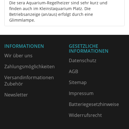
Die sera Aquarium-Regelheizer sind sehr kurz und
finden auch im Kleinstaquarium Platz. Die
Betriebsanzeige (an/aus) erfolgt durch eine
Glimmlampe.
INFORMATIONEN
GESETZLICHE
INFORMATIONEN
Wir über uns
Datenschutz
Zahlungsmöglichkeiten
AGB
Versandinformationen
Sitemap
Zubehör
Impressum
Newsletter
Batteriegesetzhinweise
Widerrufsrecht