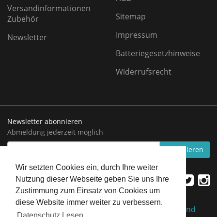
Versandinformationen
Sitemap
Zubehör
Impressum
Newsletter
Batteriegesetzhinweise
Widerrufsrecht
Newsletter abonnieren
Abmeldung jederzeit möglich
EMAIL-
abonnieren
ADRESSE
Wir setzten Cookies ein, durch Ihre weiter
Nutzung dieser Webseite geben Sie uns Ihre
Zustimmung zum Einsatz von Cookies um
diese Website immer weiter zu verbessern.
*
Alle Preise inkl. gesetzlicher USt., zzgl.
Versand
Datenschutz Lesen