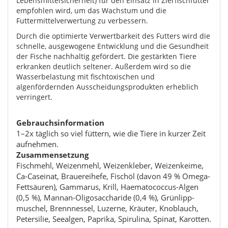
Lebensmittelsicherheit) für den Einsatz in Zierfischfutter
empfohlen wird, um das Wachstum und die
Futtermittelverwertung zu verbessern.
Durch die optimierte Verwertbarkeit des Futters wird die
schnelle, ausgewogene Entwicklung und die Gesundheit
der Fische nachhaltig gefördert. Die gestärkten Tiere
erkranken deutlich seltener. Außerdem wird so die
Wasserbelastung mit fischtoxischen und
algenfördernden Ausscheidungsprodukten erheblich
verringert.
Gebrauchsinformation
1–2x täglich so viel füttern, wie die Tiere in kurzer Zeit
aufnehmen.
Zusammensetzung
Fischmehl, Weizenmehl, Weizenkleber, Weizenkeime,
Ca-Caseinat, Brauereihefe, Fischöl (davon 49 % Omega-
Fettsäuren), Gammarus, Krill, Haematococcus-Algen
(0,5 %), Mannan-Oligosaccharide (0,4 %), Grün­lipp­
muschel, Brennnessel, Luzerne, Kräuter, Knoblauch,
Petersilie, Seealgen, Paprika, Spirulina, Spinat, Karotten.