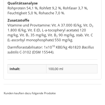
Qualitätsanalyse
Rohprotein 54,1 %, Rohfett 9,2 %, Rohfaser 3,7 %,
Feuchtigkeit 5,0 %, Rohasche 7,0 %.
Zusatzstoffe
Vitamine und Provitamine:
Vit. A 37.000 IE/kg, Vit. D
3
1.800 IE/kg, Vit. E (D, L-
a
-tocopheryl acetate) 120
mg/kg, Vit. B
35 mg/kg, Vit. B
90 mg/kg, stab. Vit. C
1
2
(L-ascorbyl monophosphate) 550 mg/kg.
10
Darmflorastabilisator:
1x10
KBE/kg 4b1820
Bacillus
subtilis
C-3102 (DSM 15544).
Inhalt:
100,00 ml
Kunden kauften dazu folgende Produkte