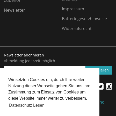
Zubehör
Impressum
Newsletter
Batteriegesetzhinweise
Widerrufsrecht
Newsletter abonnieren
Abmeldung jederzeit möglich
EMAIL-
abonnieren
ADRESSE
Wir setzten Cookies ein, durch Ihre weiter
Nutzung dieser Webseite geben Sie uns Ihre
Zustimmung zum Einsatz von Cookies um
diese Website immer weiter zu verbessern.
*
Alle Preise inkl. gesetzlicher USt., zzgl.
Versand
Datenschutz Lesen