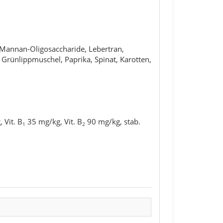
, Mannan-Oligosaccharide, Lebertran,
Grün­lipp­muschel, Paprika, Spinat, Karotten,
 Vit. B
35 mg/kg, Vit. B
90 mg/kg, stab.
1
2