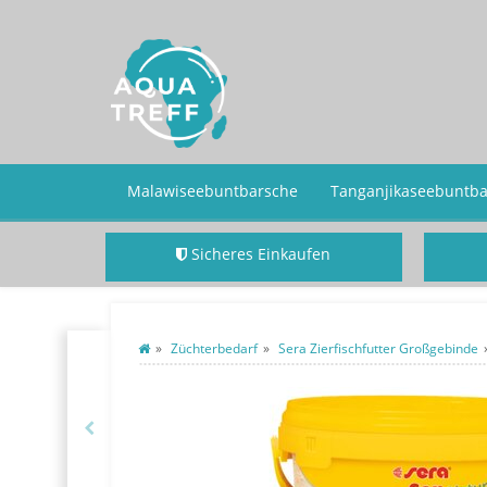
Malawiseebuntbarsche
Tanganjikaseebuntb
Sicheres Einkaufen
PayPal Plus & SSL
Züchterbedarf
Sera Zierfischfutter Großgebinde