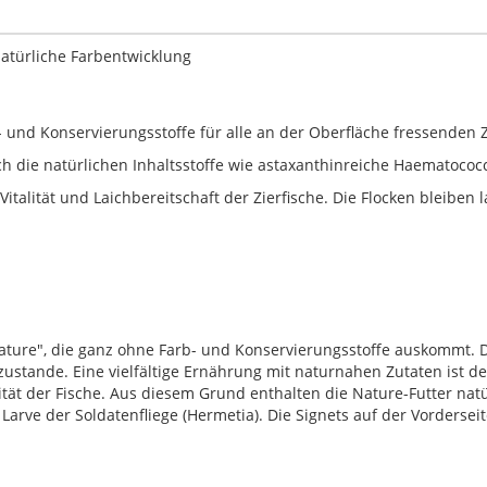
 natürliche Farbentwicklung
- und Konservierungsstoffe für alle an der Oberfläche fressenden Z
h die natürlichen Inhaltsstoffe wie astaxanthinreiche Haematococc
Vitalität und Laichbereitschaft der Zierfische. Die Flocken bleiben
 Nature", die ganz ohne Farb- und Konservierungsstoffe auskommt. 
zustande. Eine vielfältige Ernährung mit naturnahen Zutaten ist
ität der Fische. Aus diesem Grund enthalten die Nature-Futter natür
 Larve der Soldatenfliege (Hermetia). Die Signets auf der Vorderse