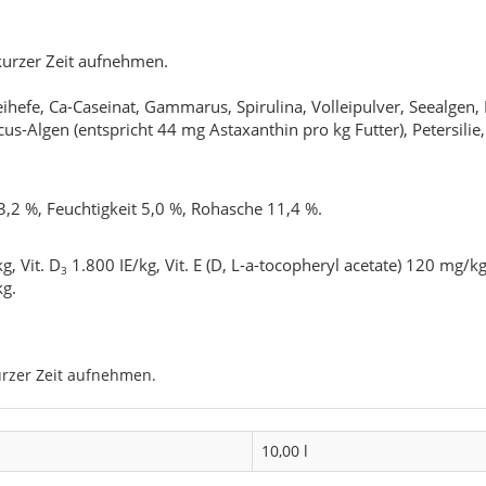
n kurzer Zeit aufnehmen.
eihefe, Ca-Caseinat, Gammarus, Spirulina, Volleipulver, Seealgen
-Algen (entspricht 44 mg Astaxanthin pro kg Futter), Petersilie, 
3,2 %, Feuchtigkeit 5,0 %, Rohasche 11,4 %.
g, Vit. D
1.800 IE/kg, Vit. E (D, L-
a
-tocopheryl acetate) 120 mg/kg,
3
kg.
 kurzer Zeit aufnehmen.
10,00 l