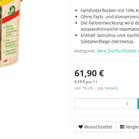
Farbfutterflocken mit 10% Kr
Ohne Farb- und Konservieru
Die Farbentwicklung wird du
astaxanthinreiche Haematoc
Enthält Spirulina und nachh
Soldatenfliege (Hermetia).
Kategorie:
Sera Zierfischfutte
61,90 €
6,19 € pro 1 l
inkl. 7% USt. , zzgl.
Versand
Wunschzettel
Vergle