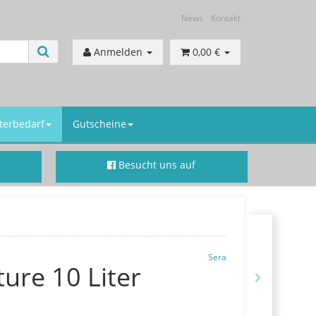
News
Kontakt
Anmelden
0,00 €
terbedarf
Gutscheine
Besucht uns auf
Facebook
Sera
ure 10 Liter