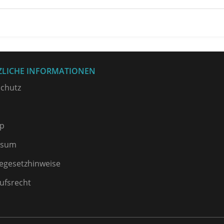
ZLICHE INFORMATIONEN
chutz
p
ssum
iegesetzhinweise
ufsrecht